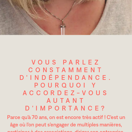
VOUS PARLEZ
CONSTAMMENT
D'INDÉPENDANCE.
POURQUOI Y
ACCORDEZ-VOUS
AUTANT
D'IMPORTANCE?
Parce qu'à 70 ans, on est encore très actif ! C'est un
âge où l'on peut s'engager de multiples manières,