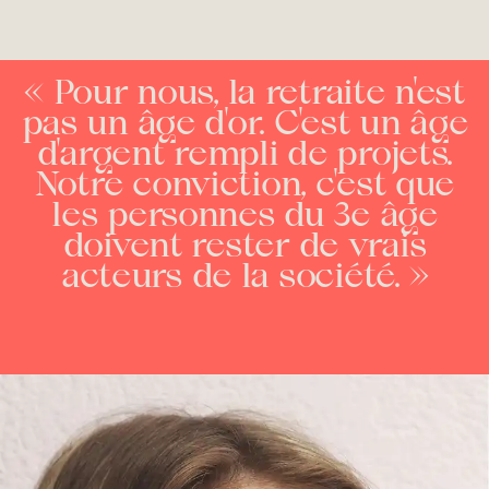
« Pour nous, la retraite n'est
pas un âge d'or. C'est un âge
d'argent rempli de projets.
Notre conviction, c'est que
les personnes du 3e âge
doivent rester de vrais
acteurs de la société. »